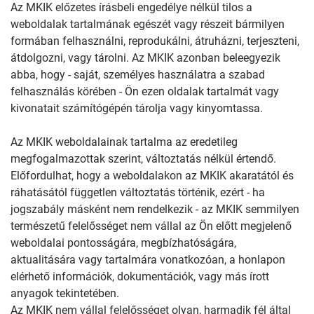
Az MKIK előzetes írásbeli engedélye nélkül tilos a
weboldalak tartalmának egészét vagy részeit bármilyen
formában felhasználni, reprodukálni, átruházni, terjeszteni,
átdolgozni, vagy tárolni. Az MKIK azonban beleegyezik
abba, hogy - saját, személyes használatra a szabad
felhasználás körében - Ön ezen oldalak tartalmát vagy
kivonatait számítógépén tárolja vagy kinyomtassa.
Az MKIK weboldalainak tartalma az eredetileg
megfogalmazottak szerint, változtatás nélkül értendő.
Előfordulhat, hogy a weboldalakon az MKIK akaratától és
ráhatásától független változtatás történik, ezért - ha
jogszabály másként nem rendelkezik - az MKIK semmilyen
természetű felelősséget nem vállal az Ön előtt megjelenő
weboldalai pontosságára, megbízhatóságára,
aktualitására vagy tartalmára vonatkozóan, a honlapon
elérhető információk, dokumentációk, vagy más írott
anyagok tekintetében.
Az MKIK nem vállal felelősséget olyan, harmadik fél által