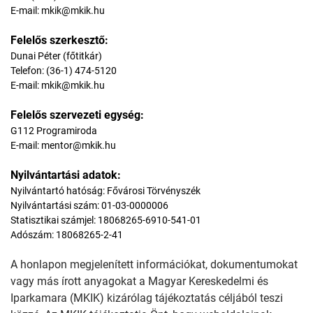
E-mail: mkik@mkik.hu
Felelős szerkesztő:
Dunai Péter (főtitkár)
Telefon: (36-1) 474-5120
E-mail: mkik@mkik.hu
Felelős szervezeti egység:
G112 Programiroda
E-mail: mentor@mkik.hu
Nyilvántartási adatok:
Nyilvántartó hatóság: Fővárosi Törvényszék
Nyilvántartási szám: 01-03-0000006
Statisztikai számjel: 18068265-6910-541-01
Adószám: 18068265-2-41
A honlapon megjelenített információkat, dokumentumokat
vagy más írott anyagokat a Magyar Kereskedelmi és
Iparkamara (MKIK) kizárólag tájékoztatás céljából teszi