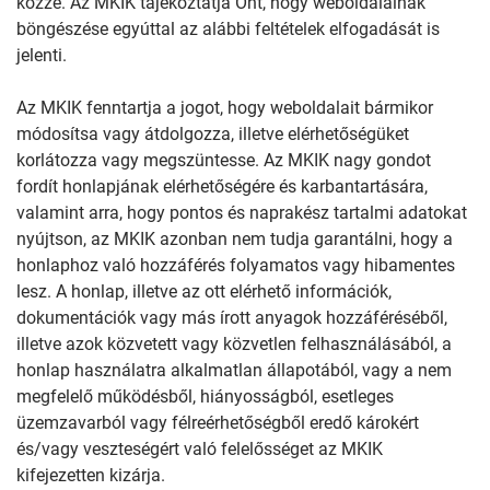
közzé. Az MKIK tájékoztatja Önt, hogy weboldalainak
böngészése egyúttal az alábbi feltételek elfogadását is
jelenti.
Az MKIK fenntartja a jogot, hogy weboldalait bármikor
módosítsa vagy átdolgozza, illetve elérhetőségüket
korlátozza vagy megszüntesse. Az MKIK nagy gondot
fordít honlapjának elérhetőségére és karbantartására,
valamint arra, hogy pontos és naprakész tartalmi adatokat
nyújtson, az MKIK azonban nem tudja garantálni, hogy a
honlaphoz való hozzáférés folyamatos vagy hibamentes
lesz. A honlap, illetve az ott elérhető információk,
dokumentációk vagy más írott anyagok hozzáféréséből,
illetve azok közvetett vagy közvetlen felhasználásából, a
honlap használatra alkalmatlan állapotából, vagy a nem
megfelelő működésből, hiányosságból, esetleges
üzemzavarból vagy félreérhetőségből eredő károkért
és/vagy veszteségért való felelősséget az MKIK
kifejezetten kizárja.