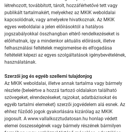
létrehozott, továbbított, tárolt, hozzáférhetővé tett vagy
publikált tartalmakért, melyekhez az MKIK weboldalai
kapcsolódnak, vagy amelyekre hivatkoznak. Az MKIK
egyes weboldalai a jelen előírásoktól a hatályos
jogszabályokkal összhangban eltérő rendelkezéseket is
előírhatnak, így a mindenkor aktuális előírások, illetve
felhasználási feltételek megismerése és elfogadása
feltételét képezi az egyes szolgáltatások igénybevételének,
használatának.
Szerzői jog és egyéb szellemi tulajdonjog
Az MKIK weboldalai, illetve annak tartalma vagy bármely
részlete (beleértve a hozzá tartozó oldalakon található
szövegeket, elrendezéseket, rajzokat, adatbázisokat és
egyéb tartalmi elemeket) szerzői jogvédelem alá esnek. Az
ehhez fűződő jogok gyakorlására kizárólag az MKIK
jogosult. A www.vallalkozztudatosan.hu honlap védett
elemei összességének vagy bármely részének bármilyen