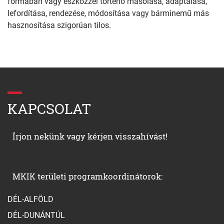
formában vagy eszközzel történő másolása, adaptálása,
lefordítása, rendezése, módosítása vagy bárminemű más
hasznosítása szigorúan tilos.
KAPCSOLAT
Írjon nekünk vagy kérjen visszahívást!
MKIK területi programkoordinátorok:
DÉL-ALFÖLD
DÉL-DUNÁNTÚL