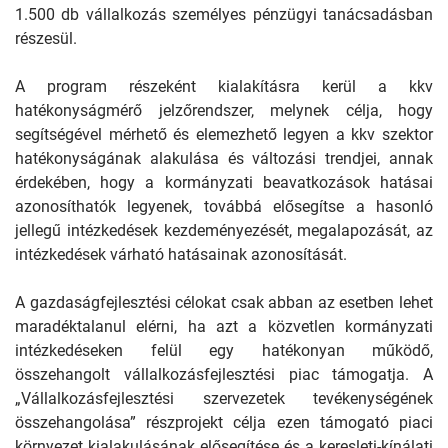
1.500 db vállalkozás személyes pénzügyi tanácsadásban
részesül.
A program részeként kialakításra kerül a kkv
hatékonyságmérő jelzőrendszer, melynek célja, hogy
segítségével mérhető és elemezhető legyen a kkv szektor
hatékonyságának alakulása és változási trendjei, annak
érdekében, hogy a kormányzati beavatkozások hatásai
azonosíthatók legyenek, továbbá elősegítse a hasonló
jellegű intézkedések kezdeményezését, megalapozását, az
intézkedések várható hatásainak azonosítását.
A gazdaságfejlesztési célokat csak abban az esetben lehet
maradéktalanul elérni, ha azt a közvetlen kormányzati
intézkedéseken felül egy hatékonyan működő,
összehangolt vállalkozásfejlesztési piac támogatja. A
„Vállalkozásfejlesztési szervezetek tevékenységének
összehangolása” részprojekt célja ezen támogató piaci
környezet kialakulásának elősegítése és a keresleti-kínálati