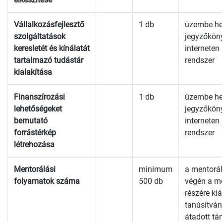
Vállalkozásfejlesztő
1 db
üzembe he
szolgáltatások
jegyzőkön
keresletét és kínálatát
internete
tartalmazó tudástár
rendszer
kialakítása
Finanszírozási
1 db
üzembe he
lehetőségeket
jegyzőkön
bemutató
internete
forrástérkép
rendszer
létrehozása
Mentorálási
minimum
a mentorál
folyamatok száma
500 db
végén a m
részére kiál
tanúsítván
átadott t