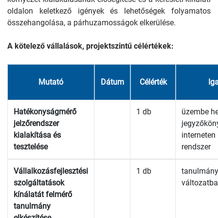
oldalon keletkező igények és lehetőségek folyamatos
összehangolása, a párhuzamosságok elkerülése.
A kötelező vállalások, projektszintű célértékek:
Mutató
Dátum
Célérték
Ig
Hatékonyságmérő
1 db
üzembe he
jelzőrendszer
jegyzőkön
kialakítása és
internete
tesztelése
rendszer
Vállalkozásfejlesztési
1 db
tanulmány 
szolgáltatások
változatb
kínálatát felmérő
tanulmány
elkészítése