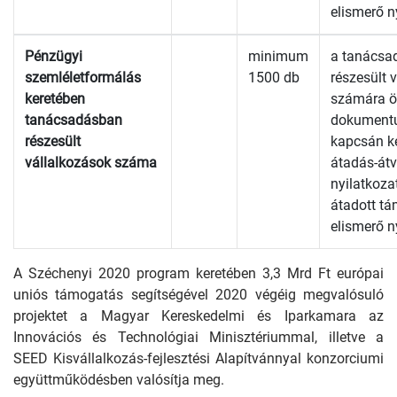
elismerő n
Pénzügyi
minimum
a tanácsa
szemléletformálás
1500 db
részesült 
keretében
számára ös
tanácsadásban
dokument
részesült
kapcsán k
vállalkozások száma
átadás-átv
nyilatkoza
átadott t
elismerő n
A Széchenyi 2020 program keretében 3,3 Mrd Ft európai
uniós támogatás segítségével 2020 végéig megvalósuló
projektet a Magyar Kereskedelmi és Iparkamara az
Innovációs és Technológiai Minisztériummal, illetve a
SEED Kisvállalkozás-fejlesztési Alapítvánnyal konzorciumi
együttműködésben valósítja meg.