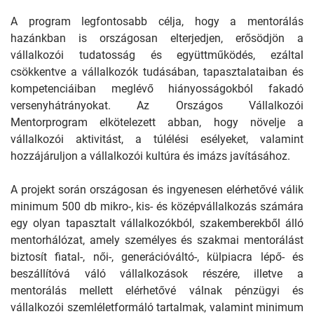
A program legfontosabb célja, hogy a mentorálás
hazánkban is országosan elterjedjen, erősödjön a
vállalkozói tudatosság és együttműködés, ezáltal
csökkentve a vállalkozók tudásában, tapasztalataiban és
kompetenciáiban meglévő hiányosságokból fakadó
versenyhátrányokat. Az Országos Vállalkozói
Mentorprogram elkötelezett abban, hogy növelje a
vállalkozói aktivitást, a túlélési esélyeket, valamint
hozzájáruljon a vállalkozói kultúra és imázs javításához.
A projekt során országosan és ingyenesen elérhetővé válik
minimum 500 db mikro-, kis- és középvállalkozás számára
egy olyan tapasztalt vállalkozókból, szakemberekből álló
mentorhálózat, amely személyes és szakmai mentorálást
biztosít fiatal-, női-, generációváltó-, külpiacra lépő- és
beszállítóvá váló vállalkozások részére, illetve a
mentorálás mellett elérhetővé válnak pénzügyi és
vállalkozói szemléletformáló tartalmak, valamint minimum