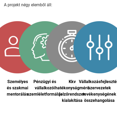
A projekt négy elemből áll:
Személyes
Pénzügyi és
Kkv
Vállalkozásfejleszté
és szakmai
vállalkozói
hatékonyságmérő
szervezetek
mentorálás
szemléletformálás
jelzőrendszer
tevékenységének
kialakítása
összehangolása