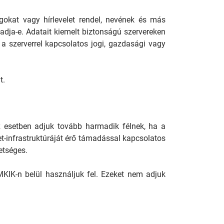
agokat vagy hírlevelet rendel, nevének és más
ja-e. Adatait kiemelt biztonságú szervereken
 a szerverrel kapcsolatos jogi, gazdasági vagy
t.
az esetben adjuk tovább harmadik félnek, ha a
net-infrastruktúráját érő támadással kapcsolatos
etséges.
KIK-n belül használjuk fel. Ezeket nem adjuk