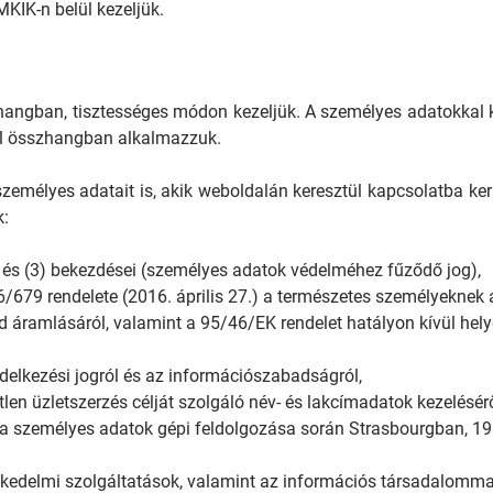
KIK-n belül kezeljük.
hangban, tisztességes módon kezeljük. A személyes adatokkal 
el összhangban alkalmazzuk.
személyes adatait is, akik weboldalán keresztül kapcsolatba ker
k:
 és (3) bekezdései (személyes adatok védelméhez fűződő jog),
/679 rendelete (2016. április 27.) a természetes személyeknek 
d áramlásáról, valamint a 95/46/EK rendelet hatályon kívül hely
ndelkezési jogról és az információszabadságról,
tlen üzletszerzés célját szolgáló név- és lakcímadatok kezelésérő
l a személyes adatok gépi feldolgozása során Strasbourgban, 1
reskedelmi szolgáltatások, valamint az információs társadalomma