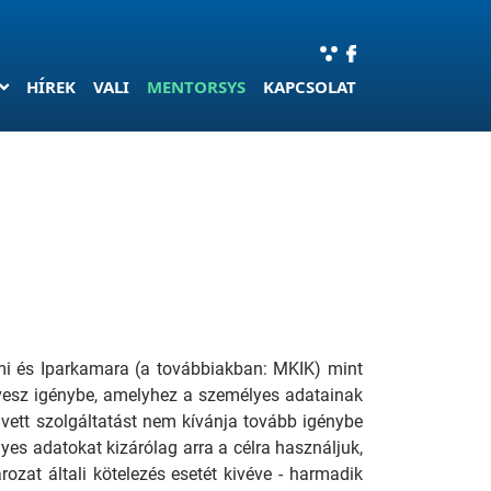
HÍREK
VALI
MENTORSYS
KAPCSOLAT
lmi és Iparkamara (a továbbiakban: MKIK) mint
vesz igénybe, amelyhez a személyes adatainak
ett szolgáltatást nem kívánja tovább igénybe
yes adatokat kizárólag arra a célra használjuk,
rozat általi kötelezés esetét kivéve - harmadik