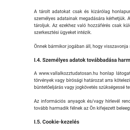
A tárolt adatokat csak és kizárólag honlapun
személyes adatainak megadására kérhetjük. A
tároljuk. Az ezekhez való hozzáférés csak kül
szerkesztési ügyeket intézik.
Önnek bármikor jogában áll, hogy visszavonja 
I.4. Személyes adatok továbbadása harm
A www.vallalkozztudatosan.hu honlap látogató
törvények vagy bírósági határozat arra kötelezi
büntetőeljárás vagy jogkövetés szükségessé te
Az információs anyagok és/vagy hírlevél ren
tovább harmadik félnek az Ön kifejezett beleeg
I.5. Cookie-kezelés