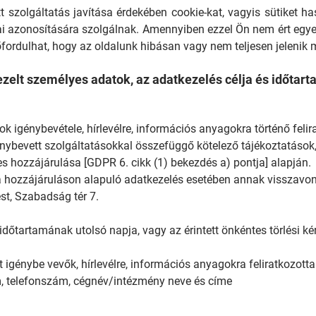
t szolgáltatás javítása érdekében cookie-kat, vagyis sütiket 
i azonosítására szolgálnak. Amennyiben ezzel Ön nem ért egyet
lőfordulhat, hogy az oldalunk hibásan vagy nem teljesen jelenik 
zelt személyes adatok, az adatkezelés célja és időtar
ok igénybevétele, hírlevélre, információs anyagokra történő felir
génybevett szolgáltatásokkal összefüggő kötelező tájékoztatások,
es hozzájárulása [GDPR 6. cikk (1) bekezdés a) pontja] alapján.
g a hozzájáruláson alapuló adatkezelés esetében annak visszavo
st, Szabadság tér 7.
 időtartamának utolsó napja, vagy az érintett önkéntes törlési k
st igénybe vevők, hírlevélre, információs anyagokra feliratkozotta
ím, telefonszám, cégnév/intézmény neve és címe