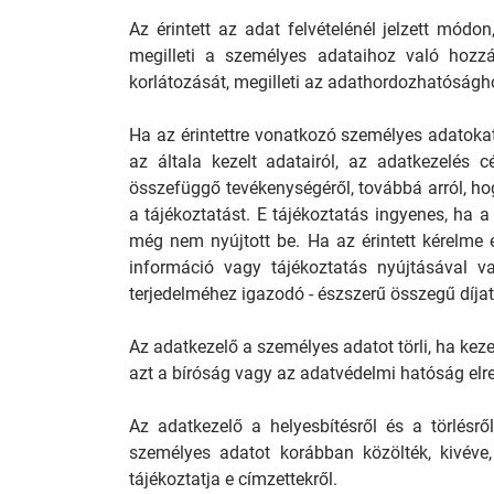
Az érintett az adat felvételénél jelzett módo
megilleti a személyes adataihoz való hozzáfé
korlátozását, megilleti az adathordozhatóság
Ha az érintettre vonatkozó személyes adatokat
az általa kezelt adatairól, az adatkezelés cé
összefüggő tevékenységéről, továbbá arról, h
a tájékoztatást. E tájékoztatás ingyenes, ha a
még nem nyújtott be. Ha az érintett kérelme 
információ vagy tájékoztatás nyújtásával va
terjedelméhez igazodó - észszerű összegű díjat
Az adatkezelő a személyes adatot törli, ha keze
azt a bíróság vagy az adatvédelmi hatóság elre
Az adatkezelő a helyesbítésről és a törlésről
személyes adatot korábban közölték, kivéve,
tájékoztatja e címzettekről.