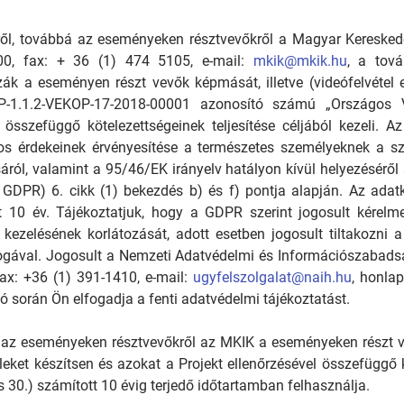
ről, továbbá az eseményeken résztvevőkről a Magyar Keresked
00, fax: + 36 (1) 474 5105, e-mail:
mkik@mkik.hu
, a tová
zák a eseményen részt vevők képmását, illetve (videófelvétel
-1.1.2-VEKOP-17-2018-00001 azonosító számú „Országos Vá
l összefüggő kötelezettségeinek teljesítése céljából kezeli.
gos érdekeinek érvényesítése a természetes személyeknek a s
sáról, valamint a 95/46/EK irányelv hatályon kívül helyezé
PR) 6. cikk (1) bekezdés b) és f) pontja alapján. Az adatke
ott 10 év. Tájékoztatjuk, hogy a GDPR szerint jogosult kérel
y kezelésének korlátozását, adott esetben jogosult tiltakozni
jogával. Jogosult a Nemzeti Adatvédelmi és Információszabad
fax: +36 (1) 391-1410, e-mail:
ugyfelszolgalat@naih.hu
, honla
ció során Ön elfogadja a fenti adatvédelmi tájékoztatást.
 az eseményeken résztvevőkről az MKIK a eseményeken részt ve
leket készítsen és azokat a Projekt ellenőrzésével összefüggő kö
us 30.) számított 10 évig terjedő időtartamban felhasználja.