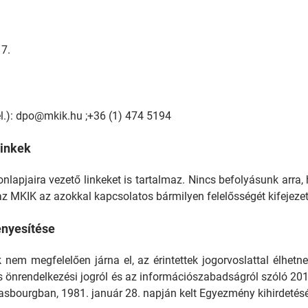
7.
tel.): dpo@mkik.hu ;+36 (1) 474 5194
linkek
apjaira vezető linkeket is tartalmaz. Nincs befolyásunk arra, 
z MKIK az azokkal kapcsolatos bármilyen felelősségét kifejezett
ényesítése
m megfelelően járna el, az érintettek jogorvoslattal élhetne
 önrendelkezési jogról és az információszabadságról szóló 2011.
sbourgban, 1981. január 28. napján kelt Egyezmény kihirdetésérő