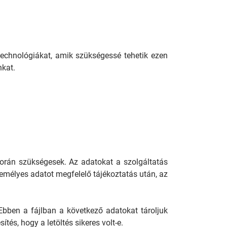
j technológiákat, amik szükségessé tehetik ezen
nkat.
során szükségesek. Az adatokat a szolgáltatás
zemélyes adatot megfelelő tájékoztatás után, az
Ebben a fájlban a következő adatokat tároljuk
tés, hogy a letöltés sikeres volt-e.