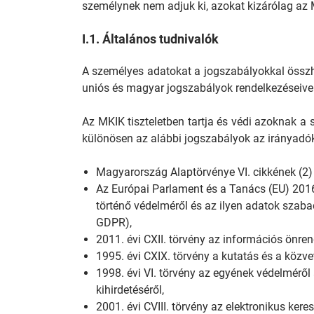
személynek nem adjuk ki, azokat kizárólag az M
I.1. Általános tudnivalók
A személyes adatokat a jogszabályokkal össz
uniós és magyar jogszabályok rendelkezéseiv
Az MKIK tiszteletben tartja és védi azoknak a 
különösen az alábbi jogszabályok az irányadó
Magyarország Alaptörvénye VI. cikkének (2)
Az Európai Parlament és a Tanács (EU) 2016
történő védelméről és az ilyen adatok szaba
GDPR),
2011. évi CXII. törvény az információs önre
1995. évi CXIX. törvény a kutatás és a közve
1998. évi VI. törvény az egyének védelmérő
kihirdetéséről,
2001. évi CVIII. törvény az elektronikus ke