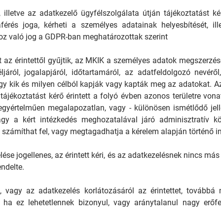
n, illetve az adatkezelő ügyfélszolgálata útján tájékoztatást k
rés joga, kérheti a személyes adatainak helyesbítését, ille
hoz való jog a GDPR-ban meghatározottak szerint
 az érintettől gyűjtik, az MKIK a személyes adatok megszerzé
ljáról, jogalapjáról, időtartamáról, az adatfeldolgozó nevérő
ogy kik és milyen célból kapják vagy kapták meg az adatokat. 
 tájékoztatást kérő érintett a folyó évben azonos területre vo
egyértelműen megalapozatlan, vagy - különösen ismétlődő jelle
gy a kért intézkedés meghozatalával járó adminisztratív köl
 számíthat fel, vagy megtagadhatja a kérelem alapján történő i
lése jogellenes, az érintett kéri, és az adatkezelésnek nincs má
ndelte.
, vagy az adatkezelés korlátozásáról az érintettet, továbbá mi
 ha ez lehetetlennek bizonyul, vagy aránytalanul nagy erőfes