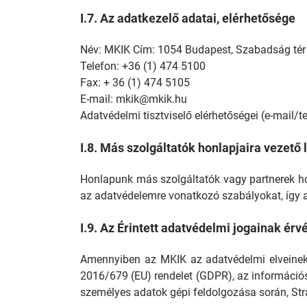
I.7. Az adatkezelő adatai, elérhetősége
Név: MKIK Cím: 1054 Budapest, Szabadság tér 
Telefon: +36 (1) 474 5100
Fax: + 36 (1) 474 5105
E-mail: mkik@mkik.hu
Adatvédelmi tisztviselő elérhetőségei (e-mail/
I.8. Más szolgáltatók honlapjaira vezető 
Honlapunk más szolgáltatók vagy partnerek honl
az adatvédelemre vonatkozó szabályokat, így a
I.9. Az Érintett adatvédelmi jogainak érv
Amennyiben az MKIK az adatvédelmi elveinek ne
2016/679 (EU) rendelet (GDPR), az információs
személyes adatok gépi feldolgozása során, Stra