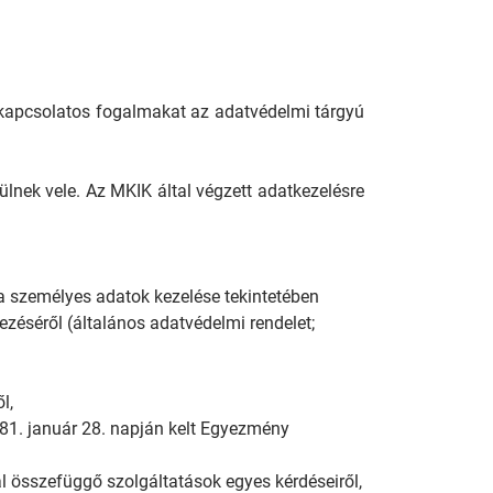
kapcsolatos fogalmakat az adatvédelmi tárgyú
ülnek vele. Az MKIK által végzett adatkezelésre
a személyes adatok kezelése tekintetében
ezéséről (általános adatvédelmi rendelet;
l,
981. január 28. napján kelt Egyezmény
l összefüggő szolgáltatások egyes kérdéseiről,