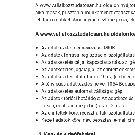
A www.vallalkozztudatosan.hu oldalon nyújtot
alkalmasak, pusztán a munkamenet statisztika
letiltani a sütiket. Amennyiben ezt megteszi, e
A www.vallalkozztudatosan.hu oldalon ke
Az adatkezelő megnevezése: MKIK
Az adatok forrása: regisztráció, szolgáltatás
Az adatkezelés célja: kapcsolattartás, az i
Az adatkezelés jogalapja: az érintett önként
Az adatkezelés időtartama: 10 év, (illetőle
A tényleges adatkezelés helye: 1054 Budape
Az adatkezelés automatizáltsága: gépi.
Az adatok törlési határideje: Az adatkezelés
linken, önállóan megtehet) utáni 3. nap.
Az érintettek köre: regisztráltak, szolgáltatá
Kezelt adatok köre: név, beosztás, e-mail c
I.6. Kép- és videófelvétel