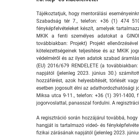
Tájékoztatjuk, hogy mentorálási eseményeink
Szabadság tér 7., telefon: +36 (1) 474 51
fényképfelvételeket készít, amelyek tartalmaz
MKIK a fenti személyes adatokat a GINOP
továbbiakban: Projekt) Projekt ellenőrzéséve
kötelezettségeinek teljesítése és az MKIK jo
védelméről és az ilyen adatok szabad áramlá
(EU) 2016/679 RENDELETE (a továbbiakban: GD
napjától (jelenleg 2023. június 30.) számít
hozzáférést, azok helyesbítését, törlését vag
esetben jogosult élni az adathordozhatósági 
Miksa utca 9-11., telefon: +36 (1) 391-1400, 
jogorvoslattal, panasszal fordulni. A regisztrá
A regisztráció során hozzájárul továbbá, hogy
hangját is tartalmazó videó- és fényképfelvéte
fizikai zárásának napjától (jelenleg 2023. júni