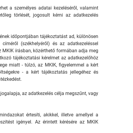
érhet a személyes adatai kezeléséről, valamint
tőleg törlését, jogosult kérni az adatkezelés
sének időpontjában tájékoztatást ad, különösen
l, címéről (székhelyéről) és az adatkezeléssel
Az MKIK írásban, közérthető formában adja meg
natkozó tájékoztatási kérelmet az adatkezelőhöz
ge miatt - túlzó, az MKIK, figyelemmel a kért
tségekre - a kért tájékoztatás jellegéhez és
ntézkedést.
s jogalapja, az adatkezelés célja megszűnt, vagy
ndazokat értesíti, akikkel, illetve amellyel a
zítést igényel. Az érintett kérésére az MKIK