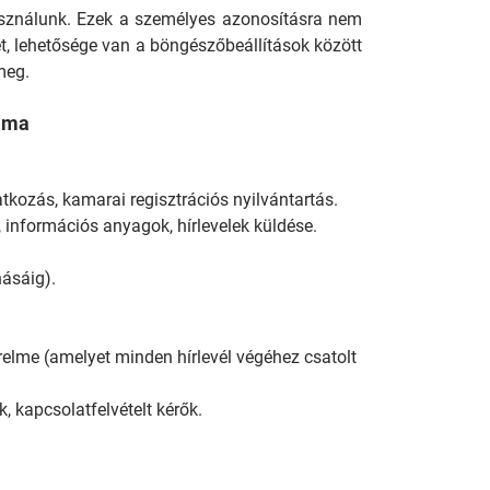
használunk. Ezek a személyes azonosításra nem
, lehetősége van a böngészőbeállítások között
meg.
tama
atkozás, kamarai regisztrációs nyilvántartás.
 információs anyagok, hírlevelek küldése.
násáig).
érelme (amelyet minden hírlevél végéhez csatolt
k, kapcsolatfelvételt kérők.