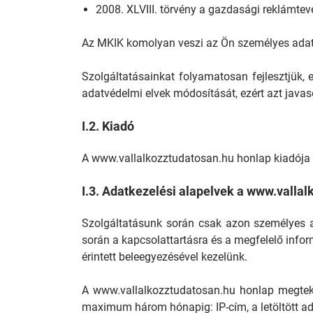
2008. XLVIII. törvény a gazdasági reklámtevé
Az MKIK komolyan veszi az Ön személyes adat
Szolgáltatásainkat folyamatosan fejlesztjük, e
adatvédelmi elvek módosítását, ezért azt javas
I.2. Kiadó
A www.vallalkozztudatosan.hu honlap kiadója
I.3. Adatkezelési alapelvek a www.valla
Szolgáltatásunk során csak azon személyes ad
során a kapcsolattartásra és a megfelelő infor
érintett beleegyezésével kezelünk.
A www.vallalkozztudatosan.hu honlap megtekin
maximum három hónapig: IP-cím, a letöltött adat