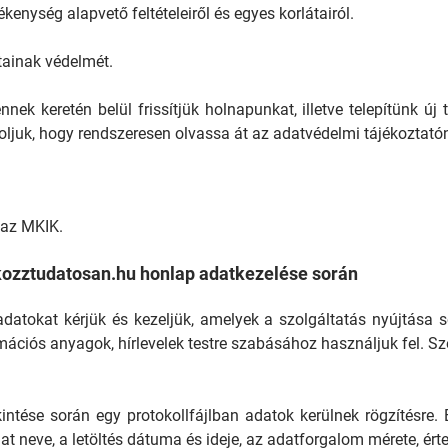
kenység alapvető feltételeiről és egyes korlátairól.
ainak védelmét.
nnek keretén belül frissítjük holnapunkat, illetve telepítünk ú
oljuk, hogy rendszeresen olvassa át az adatvédelmi tájékoztató
 az MKIK.
lkozztudatosan.hu honlap adatkezelése során
atokat kérjük és kezeljük, amelyek a szolgáltatás nyújtása 
mációs anyagok, hírlevelek testre szabásához használjuk fel. S
tése során egy protokollfájlban adatok kerülnek rögzítésre. 
 neve, a letöltés dátuma és ideje, az adatforgalom mérete, értesí