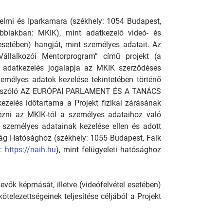
elmi és Iparkamara (székhely: 1054 Budapest,
bbiakban: MKIK), mint adatkezelő videó- és
 esetében) hangját, mint személyes adatait. Az
llalkozói Mentorprogram” című projekt (a
 Az adatkezelés jogalapja az MKIK szerződéses
zemélyes adatok kezelése tekintetében történő
séről szóló AZ EURÓPAI PARLAMENT ÉS A TANÁCS
zelés időtartama a Projekt fizikai zárásának
mezni az MKIK-tól a személyes adataihoz való
 a személyes adatainak kezelése ellen és adott
ság Hatósághoz (székhely: 1055 Budapest, Falk
p:
https://naih.hu
), mint felügyeleti hatósághoz
vők képmását, illetve (videófelvétel esetében)
telezettségeinek teljesítése céljából a Projekt