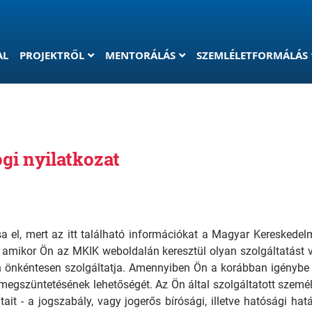
(current)
AL
PROJEKTRŐL
MENTORÁLÁS
SZEMLÉLETFORMÁLÁS
ogi nyilatkozat
sa el, mert az itt található információkat a Magyar Kereskede
 amikor Ön az MKIK weboldalán keresztül olyan szolgáltatást 
önkéntesen szolgáltatja. Amennyiben Ön a korábban igénybe v
e megszüntetésének lehetőségét. Az Ön által szolgáltatott személ
it - a jogszabály, vagy jogerős bírósági, illetve hatósági hatá