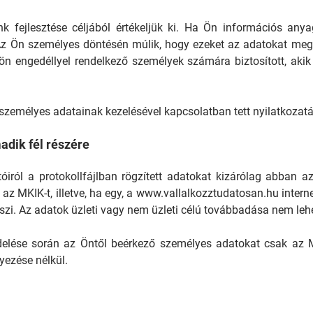
k fejlesztése céljából értékeljük ki. Ha Ön információs any
z Ön személyes döntésén múlik, hogy ezeket az adatokat megad
ön engedéllyel rendelkező személyek számára biztosított, akik
személyes adatainak kezelésével kapcsolatban tett nyilatkozatá
adik fél részére
iról a protokollfájlban rögzített adatokat kizárólag abban 
 az MKIK-t, illetve, ha egy, a www.vallalkozztudatosan.hu inter
szi. Az adatok üzleti vagy nem üzleti célú továbbadása nem leh
delése során az Öntől beérkező személyes adatokat csak az M
yezése nélkül.